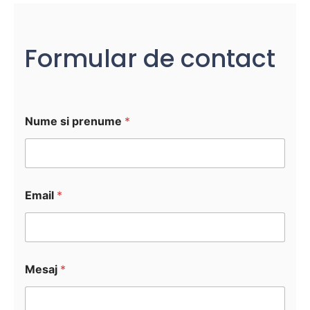
Formular de contact
Nume si prenume
*
s
Email
*
i
p
r
e
n
u
Mesaj
*
m
e
M