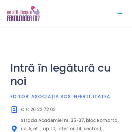
Skip
Main
to
Men
content
Intră în legătură cu
noi
EDITOR: ASOCIAȚIA SOS INFERTILITATEA
CIF: 26 22 72 02
Strada Academiei nr. 35-37, bloc Romarta,
sc. A, et 1, ap. 10, interfon 14, sector 1,