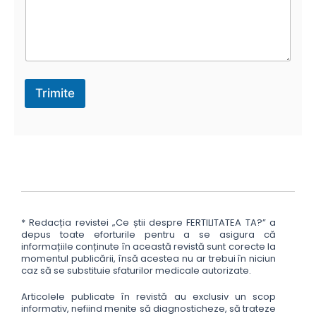
e
s
a
j
Trimite
* Redacția revistei „Ce știi despre FERTILITATEA TA?” a
depus toate eforturile pentru a se asigura că
informațiile conținute în această revistă sunt corecte la
momentul publicării, însă acestea nu ar trebui în niciun
caz să se substituie sfaturilor medicale autorizate.
Articolele publicate în revistă au exclusiv un scop
informativ, nefiind menite să diagnosticheze, să trateze